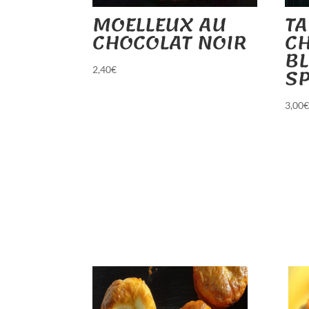
MOELLEUX AU
TA
CHOCOLAT NOIR
C
BL
S
2,40
€
3,00