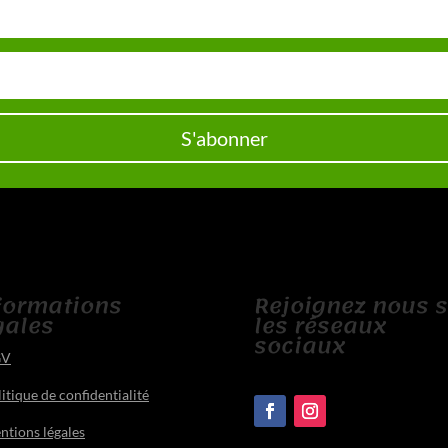
S'abonner
formations
Rejoignez nous 
gales
les réseaux
sociaux
GV
itique de confidentialité
ntions légales