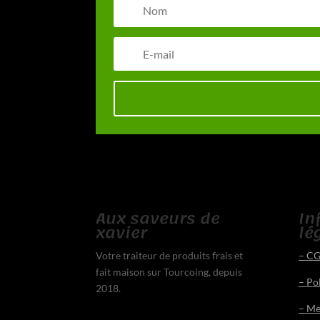
Aux saveurs de
In
xavier
lé
Votre traiteur de produits frais et
– C
fait maison sur Tourcoing, depuis
– Pol
2018.
– Me