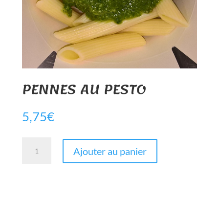
PENNES AU PESTO
5,75
€
quantité
Ajouter au panier
de
PENNES
AU
PESTO