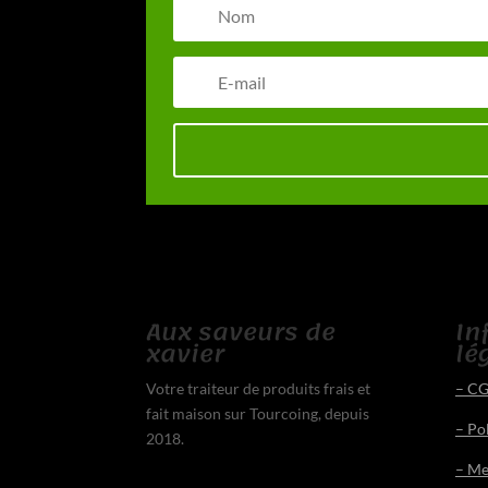
Aux saveurs de
In
xavier
lé
Votre traiteur de produits frais et
– C
fait maison sur Tourcoing, depuis
– Pol
2018.
– Me