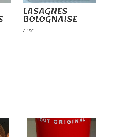
LASAGNES
S
BOLOGNAISE
6,15
€