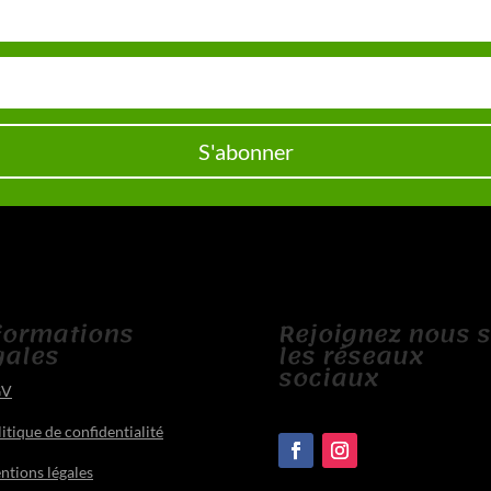
S'abonner
formations
Rejoignez nous 
gales
les réseaux
sociaux
GV
itique de confidentialité
ntions légales