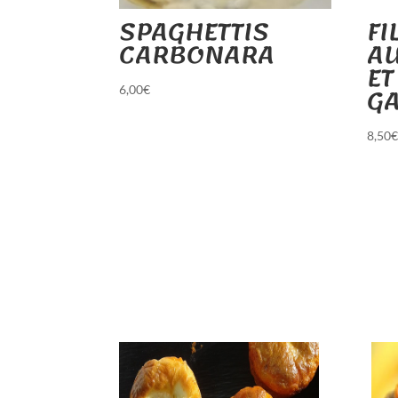
SPAGHETTIS
FI
CARBONARA
A
ET
G
6,00
€
8,50